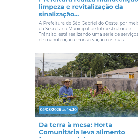
limpeza e revitalização da
sinalização...
A Prefeitura de São Gabriel do Oeste, por mei
da Secretaria Municipal de Infraestrutura e
Trânsito, está realizando uma série de serviço
de manutenção e conservação nas ruas...
05/08/2026 às 14:30
Da terra à mesa: Horta
Comunitária leva alimento