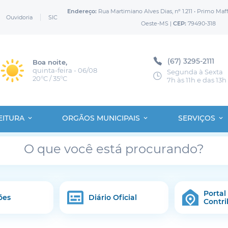
Endereço:
Rua Martimiano Alves Dias, nº 1.211 • Primo Maff
Ouvidoria
SIC
Oeste-MS |
CEP:
79490-318
(67) 3295-2111
Boa noite,
quinta-feira - 06/08
Segunda à Sexta
20°C / 35°C
7h às 11h e das 13h
EITURA
ORGÃOS MUNICIPAIS
SERVIÇOS
Portal
ões
Diário Oficial
Contri