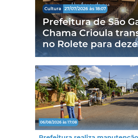
Cultura
27/07/2026 às 18:07
Prefeitura de São G
Chama Crioula tran
no Rolete para dez
06/08/2026 às 17:08
Prefeitura realiza manutenção