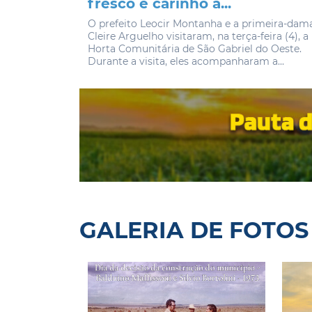
fresco e carinho a...
O prefeito Leocir Montanha e a primeira-dam
Cleire Arguelho visitaram, na terça-feira (4), a
Horta Comunitária de São Gabriel do Oeste.
Durante a visita, eles acompanharam a...
GALERIA DE FOTOS