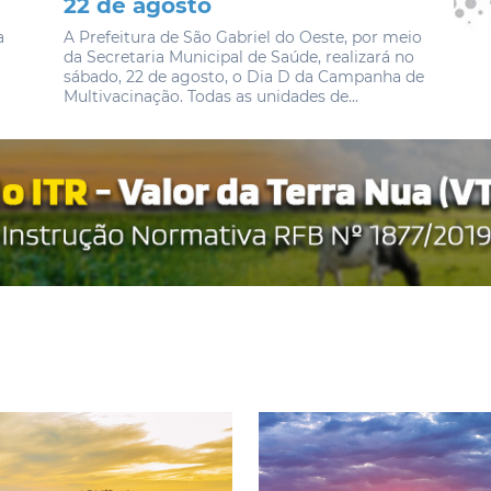
22 de agosto
a
A Prefeitura de São Gabriel do Oeste, por meio
da Secretaria Municipal de Saúde, realizará no
sábado, 22 de agosto, o Dia D da Campanha de
Multivacinação. Todas as unidades de...