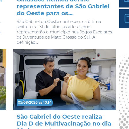
representantes de São Gabriel
do Oeste para os...
o
São Gabriel do Oeste conheceu, na última
sexta-feira, 31 de julho, as atletas que
s
representarão o município nos Jogos Escolares
da Juventude de Mato Grosso do Sul. A
definição...
05/08/2026 às 10:14
São Gabriel do Oeste realiza
Dia D de Multivacinação no dia