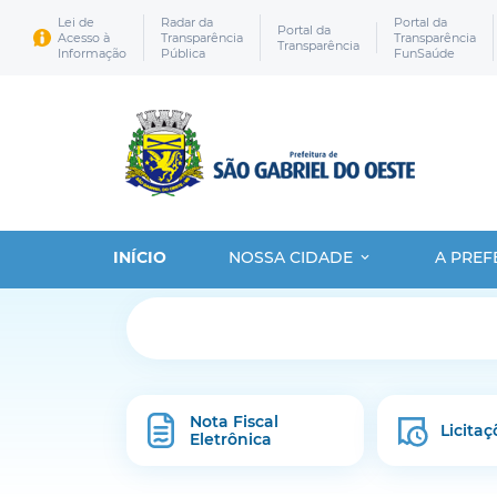
Lei de
Radar da
Portal da
Portal da
Acesso à
Transparência
Transparência
Transparência
Informação
Pública
FunSaúde
INÍCIO
NOSSA CIDADE
A PREF
Nota Fiscal
Licitaç
Eletrônica