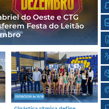
abriel do Oeste e CTG
sferem Festa do Leitão
embro
05/08/2026 às 16:18
,
Ginástica rítmica define